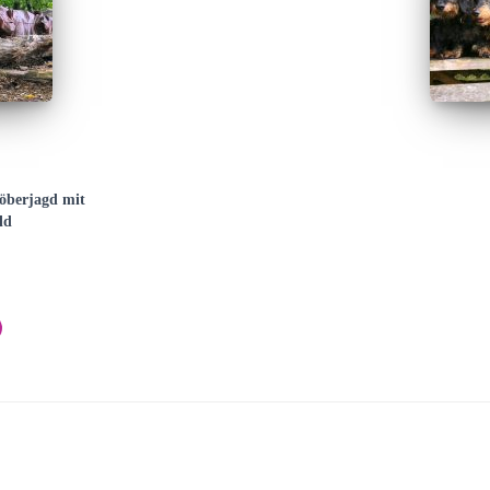
töberjagd mit
ld