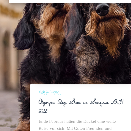
AKTUELL
Olympic Dog Show in Sarajevo BiH
2025
Ende Februar hatten die Dackel eine weite
Reise vor sich. Mit Guten Freunden und