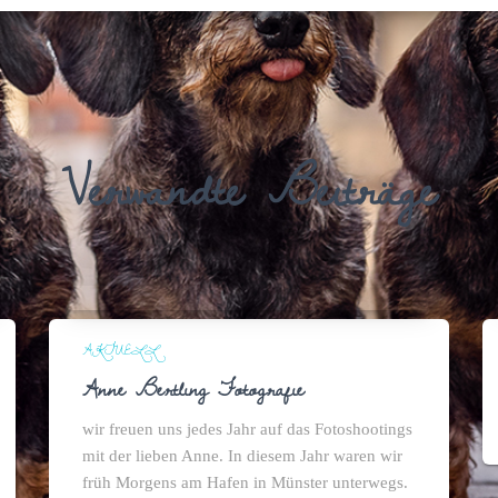
Verwandte Beiträge
AKTUELL
Anne Bertling Fotografie
wir freuen uns jedes Jahr auf das Fotoshootings
mit der lieben Anne. In diesem Jahr waren wir
früh Morgens am Hafen in Münster unterwegs.