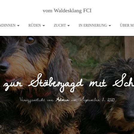
vom Waldesklang FCI
NDINNEN
RÜDEN
ZUCHT
IN ERINNERUNG
ÜBER M
 zur Stöberjagd mit Sch
Veröffentlicht von
Admin
am
September 8, 2020