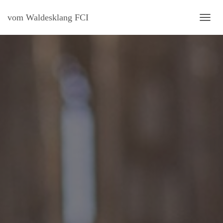
vom Waldesklang FCI
N
A
V
I
G
A
T
I
O
N
U
M
S
C
H
A
L
T
E
N