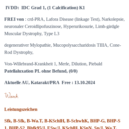
IVDD: IDC Grad 1, (1 Calcification) K1
FREI von
: crd-PRA, Lafora Disease (linkage Test), Narkolepsie,
neuronaler Ceroidlipofuszinose, Hyperurikosurie, Limb-girdgle
Muscular Dystrophy, Type L3
degenerativer Mylopathie, Mucopolysaccharidosis TIIIA, Cone-
Rod Dystrophy,
Von-Willebrand-Krankheit 1,
Merle, Dilution, Piebald
Patellaluxation PL ohne Befund, (0/0)
Aktuelle AU, Katarakt/PRA Free : 13.10.2024
Work
Leistungszeichen
Sfk, B-Sfk, B-Wa.T, B-KSchlH, B-SchwhK, BHP-G, BHP-S
1, BHP-S2 Bhfk95/J, ESw/J, KSchlH, KSpN, Sp/J, Wa.T,