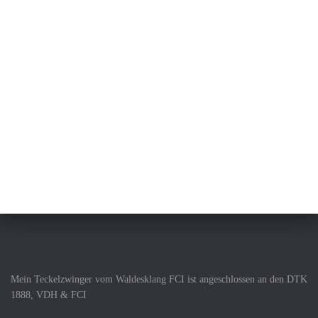
Mein Teckelzwinger vom Waldesklang FCI ist angeschlossen an den DTK
1888, VDH & FCI