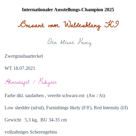
Internationaler Ausstellungs-Champion 2025
Brisant vom Waldesklang FCI
Der kleine Prinz
Zwergrauhaarteckel
WT 18.07.2021
Ahnentafel / Pedigree
Farbe dkl. saufarben , vererbt schwarz-rot (Aw / At)
Low shedder (sd/sd), Furnishings likely (F/F), Red Intensity (I/I)
Gewicht 5,3 kg, BU 34-35 cm
vollzahniges Scherengebiss