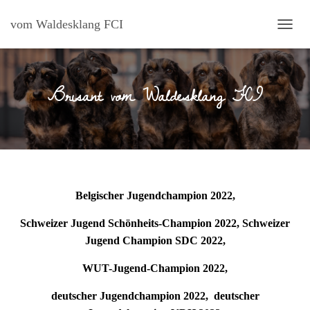
vom Waldesklang FCI
N
A
V
I
Brisant vom Waldesklang FCI
G
A
T
I
O
N
U
M
S
Belgischer Jugendchampion 2022,
C
H
Schweizer Jugend Schönheits-Champion 2022, Schweizer
A
Jugend Champion SDC 2022,
L
T
WUT-Jugend-Champion 2022,
E
N
deutscher Jugendchampion 2022, deutscher