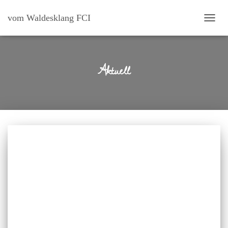
vom Waldesklang FCI
NAVI
UMSC
Aktuell