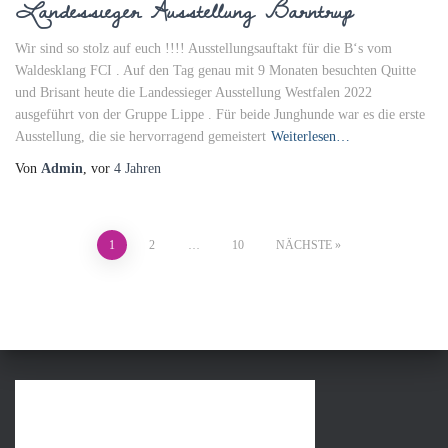
Landessieger Ausstellung Barntrup
Wir sind so stolz auf euch !!!! Ausstellungsauftakt für die B‘s vom
Waldesklang FCI . Auf den Tag genau mit 9 Monaten besuchten Quitte
und Brisant heute die Landessieger Ausstellung Westfalen 2022
ausgeführt von der Gruppe Lippe . Für beide Junghunde war es die erste
Ausstellung, die sie hervorragend gemeistert
Weiterlesen…
Von
Admin
, vor
4 Jahren
Beitragsnavigation
1
2
…
10
NÄCHSTE