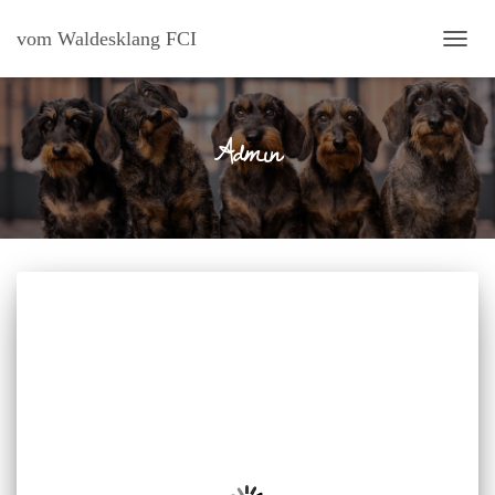
vom Waldesklang FCI
NAVI
UMSC
Admin