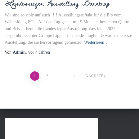
Landessieger Ausstellung Barntrup
Wir sind so stolz auf euch !!!! Ausstellungsauftakt für die B‘s vom
Waldesklang FCI . Auf den Tag genau mit 9 Monaten besuchten Quitte
und Brisant heute die Landessieger Ausstellung Westfalen 2022
ausgeführt von der Gruppe Lippe . Für beide Junghunde war es die erste
Ausstellung, die sie hervorragend gemeistert
Weiterlesen…
Von
Admin
, vor
4 Jahren
Beitragsnavigation
1
2
…
11
NÄCHSTE