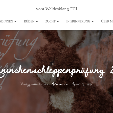
vom Waldesklang FCI
NDINNEN
RÜDEN
ZUCHT
IN ERINNERUNG
ÜBER M
ninchenschleppenprüfung 2
Veröffentlicht von
Admin
am
April 14, 2018