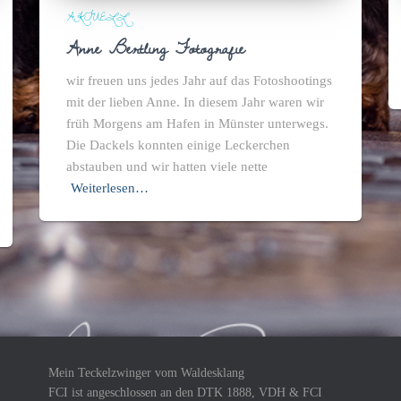
AKTUELL
Anne Bertling Fotografie
wir freuen uns jedes Jahr auf das Fotoshootings
mit der lieben Anne. In diesem Jahr waren wir
früh Morgens am Hafen in Münster unterwegs.
Die Dackels konnten einige Leckerchen
abstauben und wir hatten viele nette
Weiterlesen…
Mein Teckelzwinger vom Waldesklang
FCI ist angeschlossen an den DTK 1888, VDH & FCI