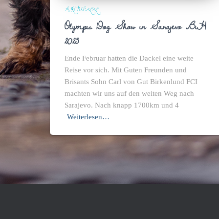
AKTUELL
Olympic Dog Show in Sarajevo BiH
2025
Ende Februar hatten die Dackel eine weite
Reise vor sich. Mit Guten Freunden und
Brisants Sohn Carl von Gut Birkenlund FCI
machten wir uns auf den weiten Weg nach
Sarajevo. Nach knapp 1700km und 4
Weiterlesen…