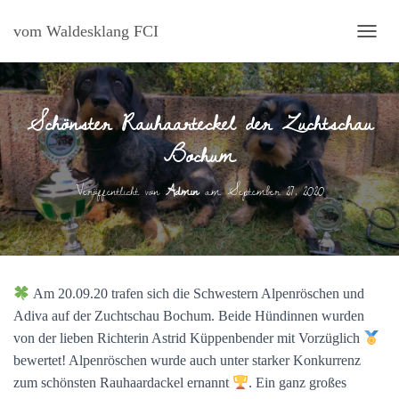
vom Waldesklang FCI
N
A
V
I
Schönster Rauhaarteckel der Zuchtschau
G
A
Bochum
T
I
O
Veröffentlicht von
Admin
am
September 27, 2020
N
U
M
S
C
H
Am 20.09.20 trafen sich die Schwestern Alpenröschen und
A
Adiva auf der Zuchtschau Bochum. Beide Hündinnen wurden
L
T
von der lieben Richterin Astrid Küppenbender mit Vorzüglich
E
bewertet! Alpenröschen wurde auch unter starker Konkurrenz
N
zum schönsten Rauhaardackel ernannt
. Ein ganz großes