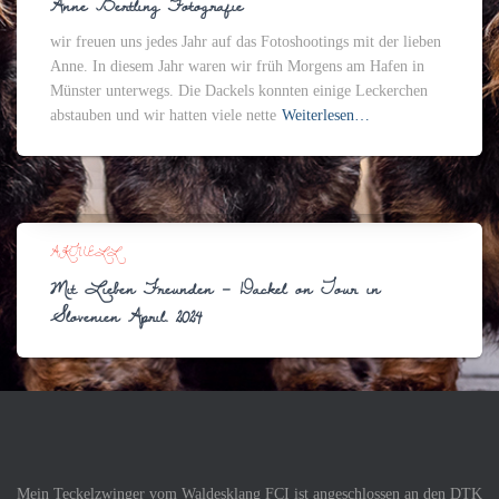
Anne Bertling Fotografie
wir freuen uns jedes Jahr auf das Fotoshootings mit der lieben
Anne. In diesem Jahr waren wir früh Morgens am Hafen in
Münster unterwegs. Die Dackels konnten einige Leckerchen
abstauben und wir hatten viele nette
Weiterlesen…
AKTUELL
Mit Lieben Freunden – Dackel on Tour in
Slovenien April. 2024
Mein Teckelzwinger vom Waldesklang FCI ist angeschlossen an den DTK