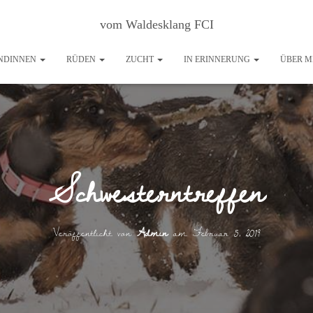
vom Waldesklang FCI
NDINNEN
RÜDEN
ZUCHT
IN ERINNERUNG
ÜBER M
Schwesterntreffen
Veröffentlicht von
Admin
am
Februar 5, 2019