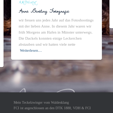
AKTUELL
Anne Bertling Fotografie
wir freuen uns jedes Jahr auf das Fotoshootings
mit der lieben Anne. In diesem Jahr waren wir
früh Morgens am Hafen in Münster unterwegs.
Die Dackels konnten einige Leckerchen
abstauben und wir hatten viele nette
Weiterlesen…
Mein Teckelzwinger vom Waldesklang
FCI ist angeschlossen an den DTK 1888, VDH & FCI