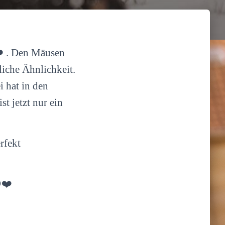
️ . Den Mäusen
liche Ähnlichkeit.
i hat in den
t jetzt nur ein
rfekt
❤️