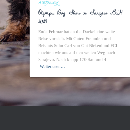
AKTUELL
Olympic Dog Show in Sarajevo BiH
2025
Ende Februar hatten die Dackel eine weite
Reise vor sich. Mit Guten Freunden und
Brisants Sohn Carl von Gut Birkenlund FCI
machten wir uns auf den weiten Weg nach
Sarajevo. Nach knapp 1700km und 4
Weiterlesen…