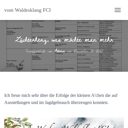
vom Waldesklang FCI
N
A
V
I
Züchterherz, was möchte man mehr
G
A
T
Veröffentlicht von
Admin
am
November 21, 2020
I
O
N
U
M
S
C
H
Ich freue mich sehr über die Erfolge der kleinen A’chen die auf
A
L
Ausstellungen und im Jagdgebrauch überzeugen konnten.
T
E
N