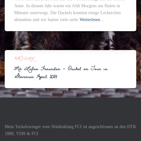
Anne. In diesem Jahr waren wir früh Morgens am Hafen in
Münster unterwegs. Die Dackels konnten einige Leckerchen
abstauben und wir hatten viele nette
Weiterlesen…
AKTUELL
Mit Lieben Freunden – Dackel on Tour in
Slovenien April. 2024
Mein Teckelzwinger vom Waldesklang FCI ist angeschlossen an den DTK
1888, VDH & FCI