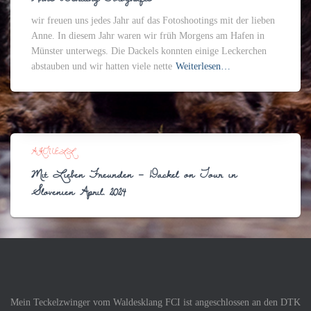
wir freuen uns jedes Jahr auf das Fotoshootings mit der lieben
Anne. In diesem Jahr waren wir früh Morgens am Hafen in
Münster unterwegs. Die Dackels konnten einige Leckerchen
abstauben und wir hatten viele nette
Weiterlesen…
AKTUELL
Mit Lieben Freunden – Dackel on Tour in
Slovenien April. 2024
Mein Teckelzwinger vom Waldesklang FCI ist angeschlossen an den DTK