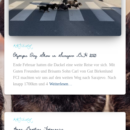
AKTUELL
Olympic Dog Show in Sarajevo BiH 2025
Ende Februar hatten die Dackel eine weite Reise vor sich. Mit
Guten Freunden und Brisants Sohn Carl von Gut Birkenlund
FCI machten wir uns auf den weiten Weg nach Sarajevo. Nach
knapp 1700km und 4
Weiterlesen…
AKTUELL
Anne Bertling Fotografie