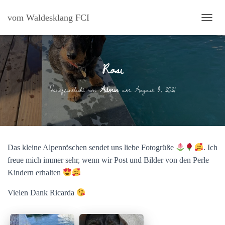
vom Waldesklang FCI
N
A
V
I
Rosi
G
A
T
Veröffentlicht von
Admin
am
August 8, 2021
I
O
N
U
M
S
Das kleine Alpenröschen sendet uns liebe Fotogrüße
. Ich
C
H
freue mich immer sehr, wenn wir Post und Bilder von den Perle
A
Kindern erhalten
L
T
Vielen Dank Ricarda
E
N