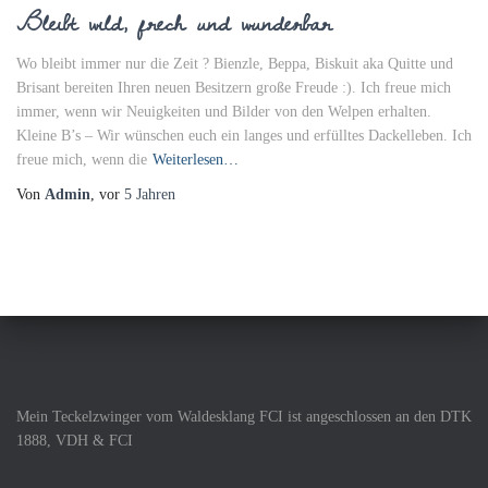
Bleibt wild, frech und wunderbar
Wo bleibt immer nur die Zeit ? Bienzle, Beppa, Biskuit aka Quitte und
Brisant bereiten Ihren neuen Besitzern große Freude :). Ich freue mich
immer, wenn wir Neuigkeiten und Bilder von den Welpen erhalten.
Kleine B’s – Wir wünschen euch ein langes und erfülltes Dackelleben. Ich
freue mich, wenn die
Weiterlesen…
Von
Admin
, vor
5 Jahren
Mein Teckelzwinger vom Waldesklang FCI ist angeschlossen an den DTK
1888, VDH & FCI