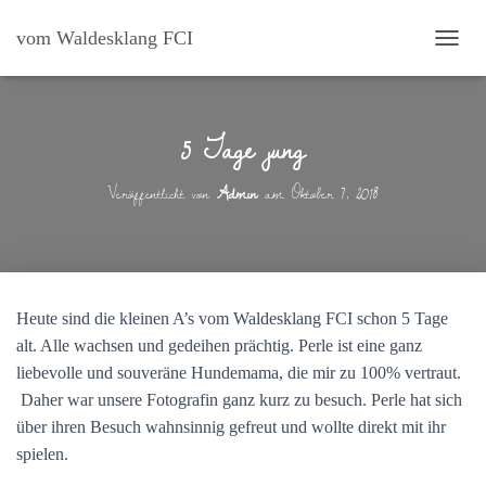
vom Waldesklang FCI
N
A
V
I
5 Tage jung
G
A
T
Veröffentlicht von
Admin
am
Oktober 7, 2018
I
O
N
U
M
S
Heute sind die kleinen A’s vom Waldesklang FCI schon 5 Tage
C
H
alt. Alle wachsen und gedeihen prächtig. Perle ist eine ganz
A
liebevolle und souveräne Hundemama, die mir zu 100% vertraut.
L
Daher war unsere Fotografin ganz kurz zu besuch. Perle hat sich
T
über ihren Besuch wahnsinnig gefreut und wollte direkt mit ihr
E
N
spielen.