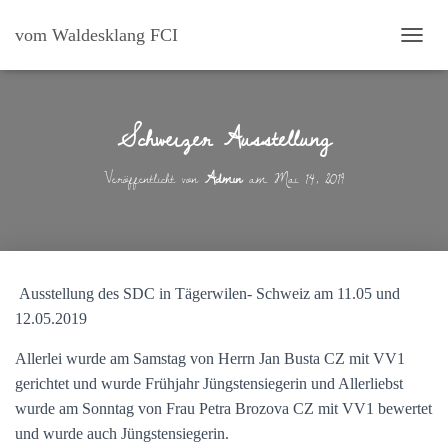
vom Waldesklang FCI
N
A
V
I
Schweizer Ausstellung
G
A
T
Veröffentlicht von
Admin
am
Mai 14, 2019
I
O
N
U
M
S
Ausstellung des SDC in Tägerwilen- Schweiz am 11.05 und
C
H
12.05.2019
A
L
Allerlei wurde am Samstag von Herrn Jan Busta CZ mit VV1
T
gerichtet und wurde Frühjahr Jüngstensiegerin und Allerliebst
E
wurde am Sonntag von Frau Petra Brozova CZ mit VV1 bewertet
N
und wurde auch Jüngstensiegerin.