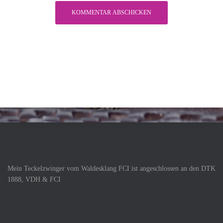
Mein Teckelzwinger vom Waldesklang FCI ist angeschlossen an den DTK
1888, VDH & FCI