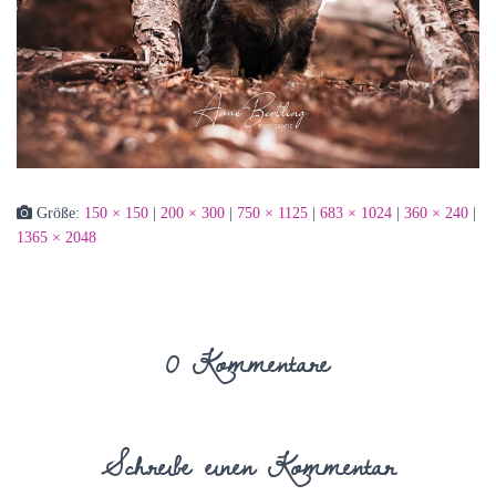
Größe:
150 × 150
|
200 × 300
|
750 × 1125
|
683 × 1024
|
360 × 240
|
1365 × 2048
0 Kommentare
Schreibe einen Kommentar